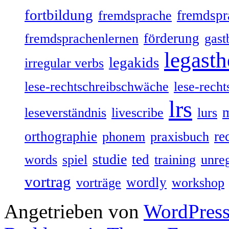
fortbildung
fremdspr
fremdsprache
förderung
fremdsprachenlernen
gast
legasth
legakids
irregular verbs
lese-rechtschreibschwäche
lese-recht
lrs
leseverständnis
livescribe
lurs
orthographie
re
phonem
praxisbuch
studie
ted
words
spiel
training
unre
vortrag
wordly
vorträge
workshop
Angetrieben von
WordPres