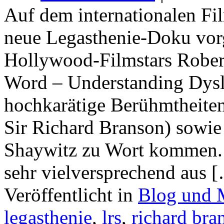
Auf dem internationalen Fi
neue Legasthenie-Doku vorge
Hollywood-Filmstars Rober
Word – Understanding Dysle
hochkarätige Berühmtheiten
Sir Richard Branson) sowie
Shaywitz zu Wort kommen. D
sehr vielversprechend aus 
Veröffentlicht in
Blog und 
legasthenie
,
lrs
,
richard bra