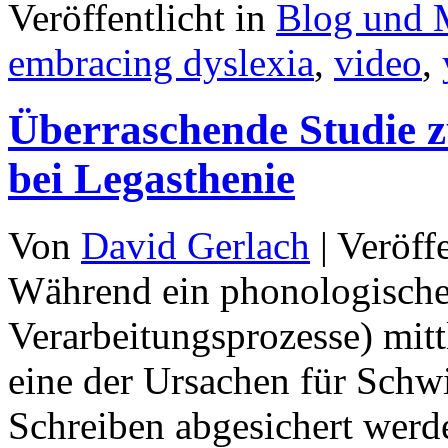
Veröffentlicht in
Blog und 
embracing dyslexia
,
video
,
Überraschende Studie z
bei Legasthenie
Von
David Gerlach
|
Veröff
Während ein phonologisches
Verarbeitungsprozesse) mittl
eine der Ursachen für Schw
Schreiben abgesichert werd