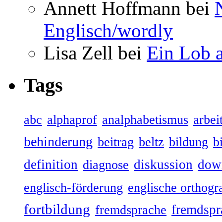
Annett Hoffmann bei
Englisch/wordly
Lisa Zell bei
Ein Lob 
Tags
abc
alphaprof
analphabetismus
arbeit
behinderung
beitrag
beltz
bildung
b
definition
diskussion
dow
diagnose
englisch-förderung
englische orthogr
fortbildung
fremdspr
fremdsprache