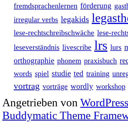
förderung
fremdsprachenlernen
gast
legasth
legakids
irregular verbs
lese-rechtschreibschwäche
lese-recht
lrs
leseverständnis
livescribe
lurs
orthographie
re
phonem
praxisbuch
studie
ted
words
spiel
training
unre
vortrag
wordly
vorträge
workshop
Angetrieben von
WordPres
Buddymatic Theme Frame