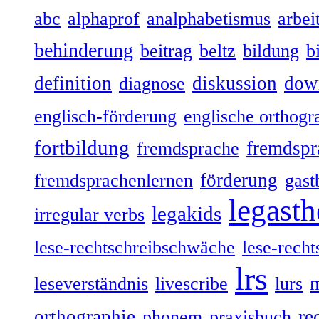
abc
alphaprof
analphabetismus
arbeit
behinderung
beitrag
beltz
bildung
b
definition
diskussion
dow
diagnose
englisch-förderung
englische orthogr
fortbildung
fremdspr
fremdsprache
förderung
fremdsprachenlernen
gast
legasth
legakids
irregular verbs
lese-rechtschreibschwäche
lese-recht
lrs
leseverständnis
livescribe
lurs
orthographie
re
phonem
praxisbuch