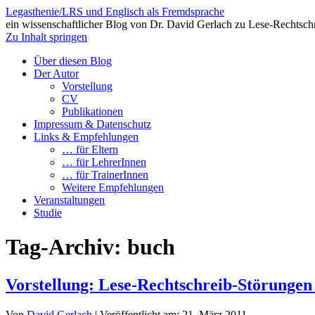
Legasthenie/LRS und Englisch als Fremdsprache
ein wissenschaftlicher Blog von Dr. David Gerlach zu Lese-Rechtsch
Zu Inhalt springen
Über diesen Blog
Der Autor
Vorstellung
CV
Publikationen
Impressum & Datenschutz
Links & Empfehlungen
… für Eltern
… für LehrerInnen
… für TrainerInnen
Weitere Empfehlungen
Veranstaltungen
Studie
Tag-Archiv:
buch
Vorstellung: Lese-Rechtschreib-Störunge
Von
David Gerlach
|
Veröffentlicht am:
21. März 2011