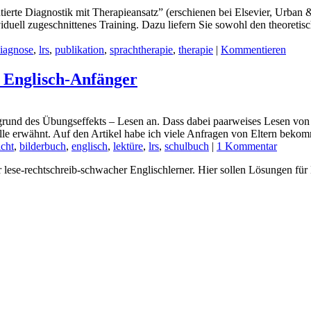
ntierte Diagnostik mit Therapieansatz” (erschienen bei Elsevier, Urba
viduell zugeschnittenes Training. Dazu liefern Sie sowohl den theoreti
iagnose
,
lrs
,
publikation
,
sprachtherapie
,
therapie
|
Kommentieren
 Englisch-Anfänger
fgrund des Übungseffekts – Lesen an. Dass dabei paarweises Lesen von 
Stelle erwähnt. Auf den Artikel habe ich viele Anfragen von Eltern be
icht
,
bilderbuch
,
englisch
,
lektüre
,
lrs
,
schulbuch
|
1 Kommentar
er lese-rechtschreib-schwacher Englischlerner. Hier sollen Lösungen fü