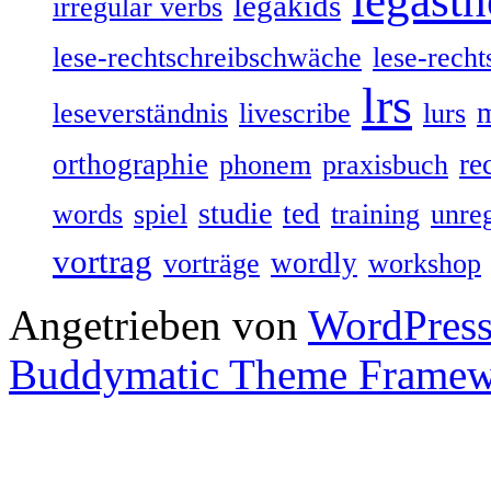
legasth
legakids
irregular verbs
lese-rechtschreibschwäche
lese-recht
lrs
leseverständnis
livescribe
lurs
orthographie
re
phonem
praxisbuch
studie
ted
words
spiel
training
unre
vortrag
wordly
vorträge
workshop
Angetrieben von
WordPres
Buddymatic Theme Frame