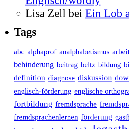
Englisch/wordly
Lisa Zell bei
Ein Lob 
Tags
abc
alphaprof
analphabetismus
arbeit
behinderung
beitrag
beltz
bildung
b
definition
diskussion
dow
diagnose
englisch-förderung
englische orthogr
fortbildung
fremdspr
fremdsprache
förderung
fremdsprachenlernen
gast