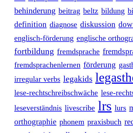
behinderung
beitrag
beltz
bildung
b
definition
diskussion
dow
diagnose
englisch-förderung
englische orthogr
fortbildung
fremdspr
fremdsprache
förderung
fremdsprachenlernen
gast
legasth
legakids
irregular verbs
lese-rechtschreibschwäche
lese-recht
lrs
leseverständnis
livescribe
lurs
orthographie
re
phonem
praxisbuch