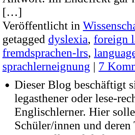
[…]
Veröffentlicht in
Wissenscha
getagged
dyslexia
,
foreign 
fremdsprachen-lrs
,
language
sprachlerneignung
|
7 Komm
Dieser Blog beschäftigt 
legasthener oder lese-re
Englischlerner. Hier sol
Schüler/innen und deren 