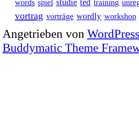
studie
ted
words
spiel
training
unre
vortrag
wordly
vorträge
workshop
Angetrieben von
WordPres
Buddymatic Theme Frame