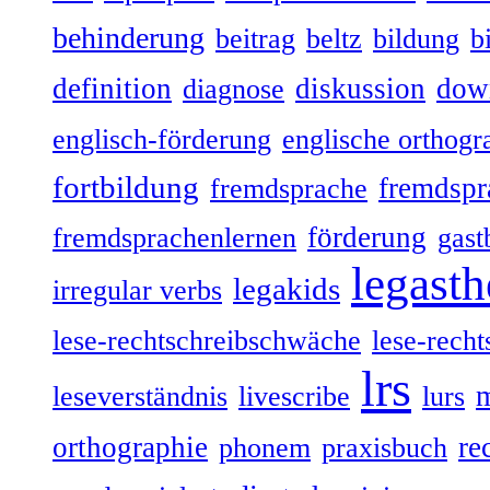
behinderung
beitrag
beltz
bildung
b
definition
diskussion
dow
diagnose
englisch-förderung
englische orthogr
fortbildung
fremdspr
fremdsprache
förderung
fremdsprachenlernen
gast
legasth
legakids
irregular verbs
lese-rechtschreibschwäche
lese-recht
lrs
leseverständnis
livescribe
lurs
orthographie
re
phonem
praxisbuch