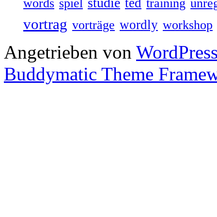
studie
ted
words
spiel
training
unre
vortrag
wordly
vorträge
workshop
Angetrieben von
WordPres
Buddymatic Theme Frame