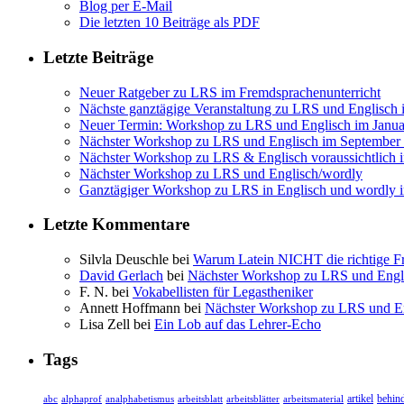
Blog per E-Mail
Die letzten 10 Beiträge als PDF
Letzte Beiträge
Neuer Ratgeber zu LRS im Fremdsprachenunterricht
Nächste ganztägige Veranstaltung zu LRS und Englisch
Neuer Termin: Workshop zu LRS und Englisch im Janua
Nächster Workshop zu LRS und Englisch im September
Nächster Workshop zu LRS & Englisch voraussichtlich 
Nächster Workshop zu LRS und Englisch/wordly
Ganztägiger Workshop zu LRS in Englisch und wordly 
Letzte Kommentare
Silvla Deuschle bei
Warum Latein NICHT die richtige Fr
David Gerlach
bei
Nächster Workshop zu LRS und Engl
F. N. bei
Vokabellisten für Legastheniker
Annett Hoffmann bei
Nächster Workshop zu LRS und E
Lisa Zell bei
Ein Lob auf das Lehrer-Echo
Tags
arbeitsblätter
arbeitsmaterial
artikel
behin
abc
alphaprof
analphabetismus
arbeitsblatt