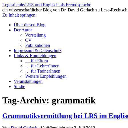
Legasthenie/LRS und Englisch als Fremdsprache
ein wissenschaftlicher Blog von Dr. David Gerlach zu Lese-Rechtsch
Zu Inhalt springen
Über diesen Blog
Der Autor
Vorstellung
CV
Publikationen
Impressum & Datenschutz
Links & Empfehlungen
… für Eltern
… für LehrerInnen
… für TrainerInnen
Weitere Empfehlungen
Veranstaltungen
Studie
Tag-Archiv:
grammatik
Grammatikvermittlung bei LRS im Englis
Von
David Gerlach
|
Veröffentlicht am:
3. Juli 2012