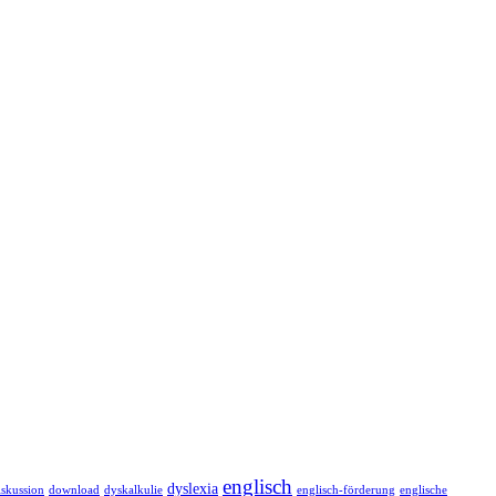
englisch
dyslexia
iskussion
download
dyskalkulie
englisch-förderung
englische