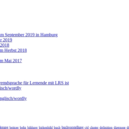
 im September 2019 in Hamburg
r 2019
 2018
im Herbst 2018
im Mai 2017
emdsprache für Lernende mit LRS ist
isch/wordly
nglisch/wordly
derung
buchvorstellung
definition
d
beitrag
beltz
bildung
birkenbihl
buch
cjd
cluster
diagnose