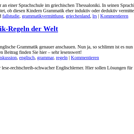
r an einer Sprachschule im griechischen Thessaloniki. In seinen Sprac
stet, ob diesen Kindern Grammatik eher induktiv oder deduktiv vermittel
ed
fallstudie
,
grammatikvermittlung
,
griechenland
,
lrs
|
Kommentieren
ik-Regeln der Welt
 englische Grammatik genauer anschauen. Nun ja, so schlimm ist es nun 
Beitrag finden Sie hier – sehr lesenswert!
iskussion
,
englisch
,
grammar
,
regeln
|
Kommentieren
er lese-rechtschreib-schwacher Englischlerner. Hier sollen Lösungen fü