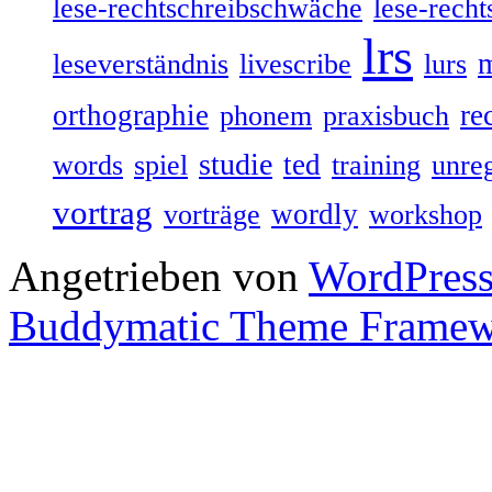
lese-rechtschreibschwäche
lese-recht
lrs
leseverständnis
livescribe
lurs
orthographie
re
phonem
praxisbuch
studie
ted
words
spiel
training
unre
vortrag
wordly
vorträge
workshop
Angetrieben von
WordPres
Buddymatic Theme Frame