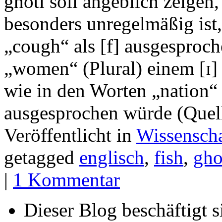
ghoti soll angeblich zeigen
besonders unregelmäßig ist
„cough“ als [f] ausgesproch
„women“ (Plural) einem [ɪ] 
wie in den Worten „nation“ 
ausgesprochen würde (Quel
Veröffentlicht in
Wissenscha
getagged
englisch
,
fish
,
gho
|
1 Kommentar
Dieser Blog beschäftigt 