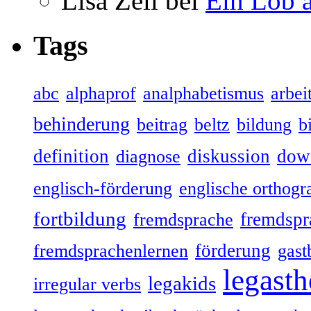
Lisa Zell bei
Ein Lob 
Tags
abc
alphaprof
analphabetismus
arbeit
behinderung
beitrag
beltz
bildung
b
definition
diskussion
dow
diagnose
englisch-förderung
englische orthogr
fortbildung
fremdspr
fremdsprache
förderung
fremdsprachenlernen
gast
legasth
legakids
irregular verbs