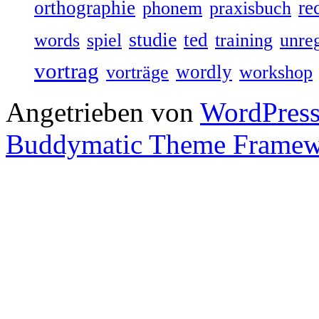
orthographie
re
phonem
praxisbuch
studie
ted
words
spiel
training
unre
vortrag
wordly
vorträge
workshop
Angetrieben von
WordPres
Buddymatic Theme Frame