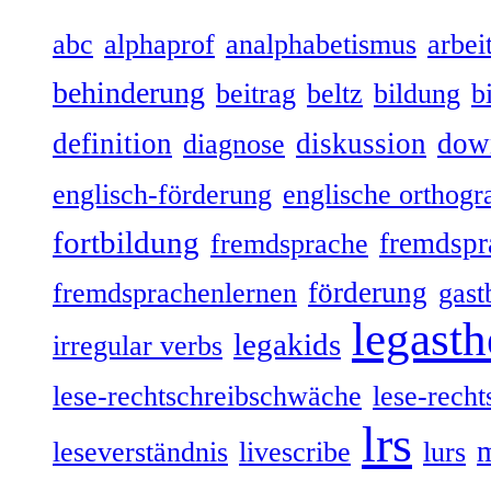
abc
alphaprof
analphabetismus
arbeit
behinderung
beitrag
beltz
bildung
b
definition
diskussion
dow
diagnose
englisch-förderung
englische orthogr
fortbildung
fremdspr
fremdsprache
förderung
fremdsprachenlernen
gast
legasth
legakids
irregular verbs
lese-rechtschreibschwäche
lese-recht
lrs
leseverständnis
livescribe
lurs