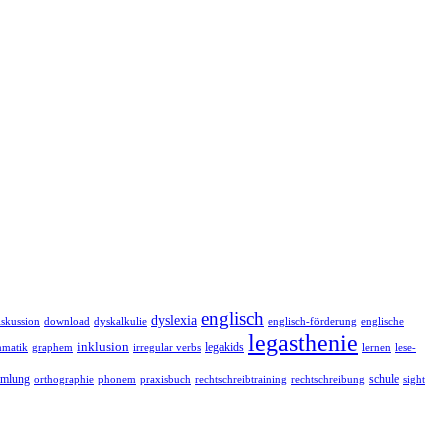
englisch
dyslexia
iskussion
download
dyskalkulie
englisch-förderung
englische
legasthenie
inklusion
legakids
lernen
mmatik
graphem
irregular verbs
lese-
schule
mmlung
orthographie
rechtschreibtraining
phonem
praxisbuch
rechtschreibung
sight