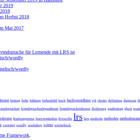
r 2019
 2018
im Herbst 2018
im Mai 2017
emdsprache für Lernende mit LRS ist
isch/wordly
nglisch/wordly
derung
buchvorstellung
definition
d
beitrag
beltz
bildung
birkenbihl
buch
cjd
cluster
diagnose
remdsprachen
förderung
fremdsprachenlegasthenie
fremdsprachenlernen
gastbeitrag
ghoti
gra
lrs
örderung
lesekompetenz
methode
methoden
methodensa
leseverständnis
livescribe
lurs
ag
wordly
wörter
vorträge
workshop
wörterbuch
eme Framework
.