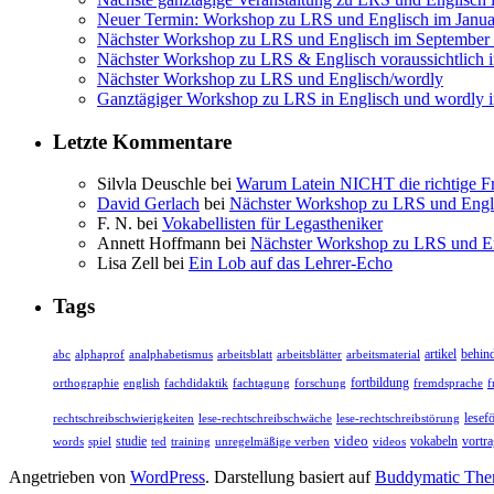
Neuer Termin: Workshop zu LRS und Englisch im Janua
Nächster Workshop zu LRS und Englisch im September
Nächster Workshop zu LRS & Englisch voraussichtlich 
Nächster Workshop zu LRS und Englisch/wordly
Ganztägiger Workshop zu LRS in Englisch und wordly 
Letzte Kommentare
Silvla Deuschle bei
Warum Latein NICHT die richtige Fr
David Gerlach
bei
Nächster Workshop zu LRS und Engl
F. N. bei
Vokabellisten für Legastheniker
Annett Hoffmann bei
Nächster Workshop zu LRS und E
Lisa Zell bei
Ein Lob auf das Lehrer-Echo
Tags
arbeitsblätter
arbeitsmaterial
artikel
behin
abc
alphaprof
analphabetismus
arbeitsblatt
fortbildung
forschung
f
orthographie
english
fachdidaktik
fachtagung
fremdsprache
lesef
rechtschreibschwierigkeiten
lese-rechtschreibschwäche
lese-rechtschreibstörung
video
vortr
studie
ted
vokabeln
words
spiel
training
unregelmäßige verben
videos
Angetrieben von
WordPress
. Darstellung basiert auf
Buddymatic Th