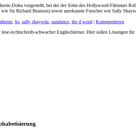
thenie-Doku vorgestellt, bei der der Sohn des Hollywood-Filmstars R
r wie Sir Richard Branson) sowie anerkannte Forscher wie Sally Shaywi
sthenie
,
lrs
,
sally shaywitz
,
sundance
,
the d word
|
Kommentieren
er lese-rechtschreib-schwacher Englischlerner. Hier sollen Lösungen fü
phabetisierung