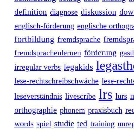
definition
diskussion
dow
diagnose
englisch-förderung
englische orthogr
fortbildung
fremdspr
fremdsprache
förderung
fremdsprachenlernen
gast
legasth
legakids
irregular verbs
lese-rechtschreibschwäche
lese-recht
lrs
leseverständnis
livescribe
lurs
orthographie
re
phonem
praxisbuch
studie
ted
words
spiel
training
unre