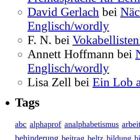
David Gerlach
bei
Näc
Englisch/wordly
F. N. bei
Vokabellisten
Annett Hoffmann bei
Englisch/wordly
Lisa Zell bei
Ein Lob 
Tags
abc
alphaprof
analphabetismus
arbeit
behinderung
beitrag
beltz
bildung
b