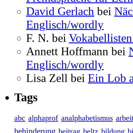
David Gerlach
bei
Näc
Englisch/wordly
F. N. bei
Vokabellisten
Annett Hoffmann bei
Englisch/wordly
Lisa Zell bei
Ein Lob 
Tags
abc
alphaprof
analphabetismus
arbeit
behinderung
beitrag
beltz
bildung
b