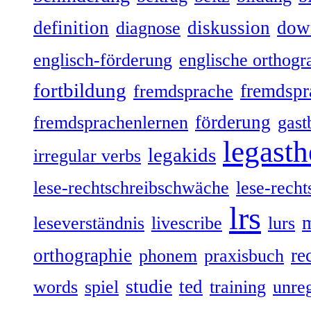
definition
diskussion
dow
diagnose
englisch-förderung
englische orthogr
fortbildung
fremdspr
fremdsprache
förderung
fremdsprachenlernen
gast
legasth
legakids
irregular verbs
lese-rechtschreibschwäche
lese-recht
lrs
leseverständnis
livescribe
lurs
orthographie
re
phonem
praxisbuch
studie
ted
words
spiel
training
unre