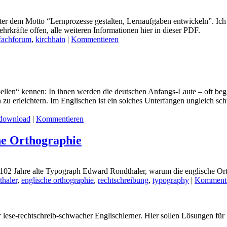
nter dem Motto “Lernprozesse gestalten, Lernaufgaben entwickeln”. 
hrkräfte offen, alle weiteren Informationen hier in dieser PDF.
fachforum
,
kirchhain
|
Kommentieren
llen“ kennen: In ihnen werden die deutschen Anfangs-Laute – oft begl
u erleichtern. Im Englischen ist ein solches Unterfangen ungleich sch
download
|
Kommentieren
che Orthographie
r 102 Jahre alte Typograph Edward Rondthaler, warum die englische O
haler
,
englische orthographie
,
rechtschreibung
,
typography
|
Kommenti
er lese-rechtschreib-schwacher Englischlerner. Hier sollen Lösungen fü