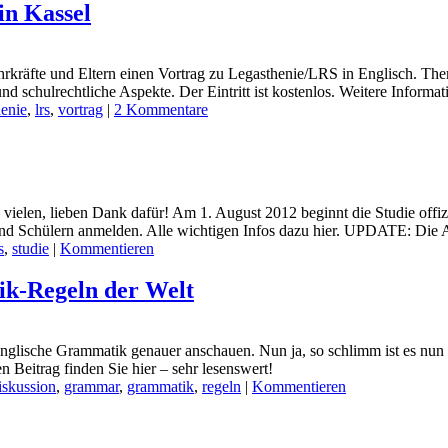
in Kassel
ehrkräfte und Eltern einen Vortrag zu Legasthenie/LRS in Englisch. T
d schulrechtliche Aspekte. Der Eintritt ist kostenlos. Weitere Inform
henie
,
lrs
,
vortrag
|
2 Kommentare
ielen, lieben Dank dafür! Am 1. August 2012 beginnt die Studie offiziel
 und Schülern anmelden. Alle wichtigen Infos dazu hier. UPDATE: Die 
s
,
studie
|
Kommentieren
ik-Regeln der Welt
 englische Grammatik genauer anschauen. Nun ja, so schlimm ist es nun 
Beitrag finden Sie hier – sehr lesenswert!
iskussion
,
grammar
,
grammatik
,
regeln
|
Kommentieren