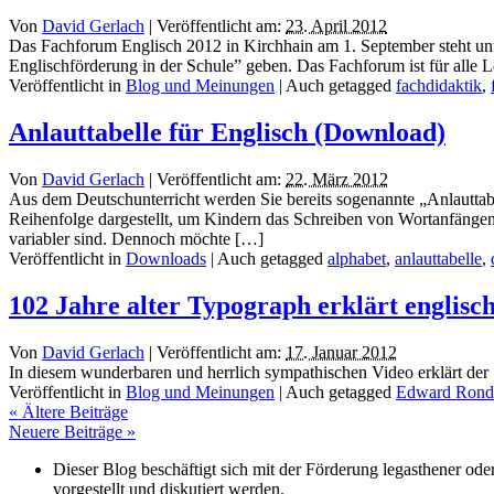
Von
David Gerlach
|
Veröffentlicht am:
23. April 2012
Das Fachforum Englisch 2012 in Kirchhain am 1. September steht u
Englischförderung in der Schule” geben. Das Fachforum ist für alle Le
Veröffentlicht in
Blog und Meinungen
|
Auch getagged
fachdidaktik
,
Anlauttabelle für Englisch (Download)
Von
David Gerlach
|
Veröffentlicht am:
22. März 2012
Aus dem Deutschunterricht werden Sie bereits sogenannte „Anlauttabe
Reihenfolge dargestellt, um Kindern das Schreiben von Wortanfängen z
variabler sind. Dennoch möchte […]
Veröffentlicht in
Downloads
|
Auch getagged
alphabet
,
anlauttabelle
,
102 Jahre alter Typograph erklärt englis
Von
David Gerlach
|
Veröffentlicht am:
17. Januar 2012
In diesem wunderbaren und herrlich sympathischen Video erklärt de
Veröffentlicht in
Blog und Meinungen
|
Auch getagged
Edward Rondt
«
Ältere Beiträge
Neuere Beiträge
»
Dieser Blog beschäftigt sich mit der Förderung legasthener od
vorgestellt und diskutiert werden.