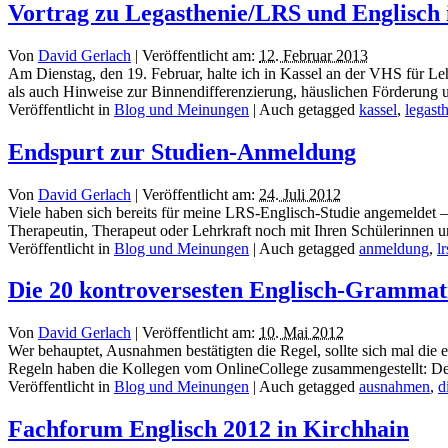
Vortrag zu Legasthenie/LRS und Englisch 
Von
David Gerlach
|
Veröffentlicht am:
12. Februar 2013
Am Dienstag, den 19. Februar, halte ich in Kassel an der VHS für L
als auch Hinweise zur Binnendifferenzierung, häuslichen Förderung un
Veröffentlicht in
Blog und Meinungen
|
Auch getagged
kassel
,
legast
Endspurt zur Studien-Anmeldung
Von
David Gerlach
|
Veröffentlicht am:
24. Juli 2012
Viele haben sich bereits für meine LRS-Englisch-Studie angemeldet – v
Therapeutin, Therapeut oder Lehrkraft noch mit Ihren Schülerinnen
Veröffentlicht in
Blog und Meinungen
|
Auch getagged
anmeldung
,
lr
Die 20 kontroversesten Englisch-Grammat
Von
David Gerlach
|
Veröffentlicht am:
10. Mai 2012
Wer behauptet, Ausnahmen bestätigten die Regel, sollte sich mal die
Regeln haben die Kollegen vom OnlineCollege zusammengestellt: Den 
Veröffentlicht in
Blog und Meinungen
|
Auch getagged
ausnahmen
,
d
Fachforum Englisch 2012 in Kirchhain