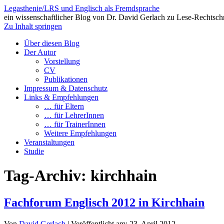
Legasthenie/LRS und Englisch als Fremdsprache
ein wissenschaftlicher Blog von Dr. David Gerlach zu Lese-Rechtsch
Zu Inhalt springen
Über diesen Blog
Der Autor
Vorstellung
CV
Publikationen
Impressum & Datenschutz
Links & Empfehlungen
… für Eltern
… für LehrerInnen
… für TrainerInnen
Weitere Empfehlungen
Veranstaltungen
Studie
Tag-Archiv:
kirchhain
Fachforum Englisch 2012 in Kirchhain
Von
David Gerlach
|
Veröffentlicht am:
23. April 2012