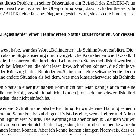
 hat dieses Problem in seiner Dissertation am Beispiel des ZAREKI-R unt
Rechenschwäche, aber die Überprüfung zeigt, dass nach den theoreti
m ZAREKI eine falsche Diagnose gestellt wird, sie also die ihnen quasi
„Legasthenie“ einen Behinderten-Status zuzuerkennen, vor dessen
ewegt habe, war das Wort „Behinderter“ als Schimpfwort etabliert. Die 
 als die Stigmatisierung durch vorgebliche Krankheiten wie Dyskalku
e Ressourcen, die durch den Behinderten-Status mobilisiert werden kön
h bei Menschen, die nicht lesen bzw. schreiben können, die Schule ve
ist der Rückzug in den Behinderten-Status doch eine seltsame Volte. D
eine andere Situation als bei dem, was man klassischerweise als Behind
Status in einer justitiablen Form nicht fair. Man kann ja auch mit ein
chem Erfolg sowohl inhaltlich als auch juristisch nur schwer diskutier
den, das nicht einfach ist.
weiterer Schritt in die falsche Richtung. Er würde eine Haltung zementi
n und Schreiben beizubringen. Es ist das eine, wenn Lehrer und Admin
 legitimieren würde. Die Kernfrage ist aber ohnehin: Glauben wir wirk
und von vornherein nicht in der Lage sind, lesen und schreiben bzw. rec
chnen lernen können. Aber ich kenne keinen einzigen Nachweis, dass es