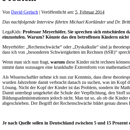
Von
David Gerlach
|
Veröffentlicht am:
5. Februar 2014
Das nachfolgende Interview führten Michael Kortländer und Dr. Bri
LegaKids:
Professor Meyerhöfer, Sie sprechen sich entschieden 
einzustufen. Warum? Könnte das den betroffenen Kindern nicht 
Meyerhöfer: „Rechenschwäche“ oder „Dyskalkulie“ sind ja theoriespra
dass ich von „besonderen Schwierigkeiten im Rechnen (bSR)“ sprech
Wenn man sich nun fragt,
warum
diese Kinder nicht rechnen können,
nimmt dann sozusagen eine krankhafte Extremform von mathematisch
Als Wissenschaftler nehme ich nun zur Kenntnis, dass diese theories
wurden Jahrzehnte damit verbracht danach zu suchen, was im Kopf dies
Lösung. Nicht der Kopf der Kinder ist das Problem, sondern ihr Mathe
Damit unterliegt umgekehrt die Schule der Verpflichtung, den Stoff s
Bildungsadministrationen jedoch nicht. Man tut so, als ob die Kinder 
abgeschrieben. Der Begriff der Rechenschwäche bildet genau dieses 
Je nach Quelle sollen in Deutschland zwischen 5 und 15 Prozent