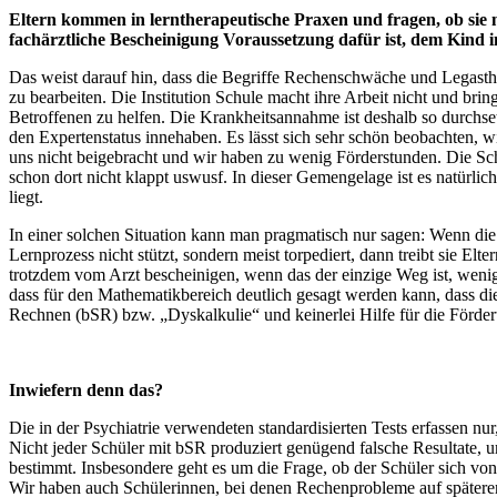
Eltern kommen in lerntherapeutische Praxen und fragen, ob sie m
fachärztliche Bescheinigung Voraussetzung dafür ist, dem Kind i
Das weist darauf hin, dass die Begriffe Rechenschwäche und Legast
zu bearbeiten. Die Institution Schule macht ihre Arbeit nicht und bri
Betroffenen zu helfen. Die Krankheitsannahme ist deshalb so durchsetz
den Expertenstatus innehaben. Es lässt sich sehr schön beobachten, wi
uns nicht beigebracht und wir haben zu wenig Förderstunden. Die Sc
schon dort nicht klappt uswusf. In dieser Gemengelage ist es natürli
liegt.
In einer solchen Situation kann man pragmatisch nur sagen: Wenn die 
Lernprozess nicht stützt, sondern meist torpediert, dann treibt sie El
trotzdem vom Arzt bescheinigen, wenn das der einzige Weg ist, wen
dass für den Mathematikbereich deutlich gesagt werden kann, dass di
Rechnen (bSR) bzw. „Dyskalkulie“ und keinerlei Hilfe für die Förderu
Inwiefern denn das?
Die in der Psychiatrie verwendeten standardisierten Tests erfassen nu
Nicht jeder Schüler mit bSR produziert genügend falsche Resultate, um
bestimmt. Insbesondere geht es um die Frage, ob der Schüler sich von
Wir haben auch Schülerinnen, bei denen Rechenprobleme auf späteren V