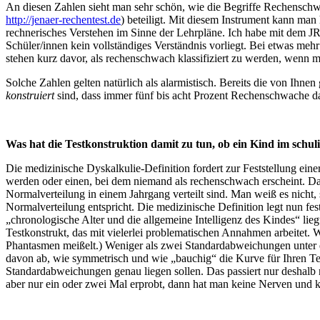
An diesen Zahlen sieht man sehr schön, wie die Begriffe Rechenschw
http://jenaer-rechentest.de
) beteiligt. Mit diesem Instrument kann man
rechnerisches Verstehen im Sinne der Lehrpläne. Ich habe mit dem JRT
Schüler/innen kein vollständiges Verständnis vorliegt. Bei etwas meh
stehen kurz davor, als rechenschwach klassifiziert zu werden, wenn m
Solche Zahlen gelten natürlich als alarmistisch. Bereits die von Ihn
konstruiert
sind, dass immer fünf bis acht Prozent Rechenschwache 
Was hat die Testkonstruktion damit zu tun, ob ein Kind im schuli
Die medizinische Dyskalkulie-Definition fordert zur Feststellung eine
werden oder einen, bei dem niemand als rechenschwach erscheint. Da
Normalverteilung in einem Jahrgang verteilt sind. Man weiß es nicht
Normalverteilung entspricht. Die medizinische Definition legt nun f
„chronologische Alter und die allgemeine Intelligenz des Kindes“ liegt
Testkonstrukt, das mit vielerlei problematischen Annahmen arbeitet. 
Phantasmen meißelt.) Weniger als zwei Standardabweichungen unter 
davon ab, wie symmetrisch und wie „bauchig“ die Kurve für Ihren T
Standardabweichungen genau liegen sollen. Das passiert nur deshalb
aber nur ein oder zwei Mal erprobt, dann hat man keine Nerven und