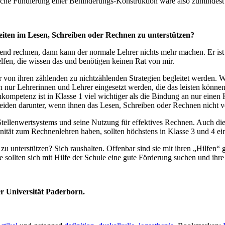
ische Fundierung einer Behinderungs-Konstruktion wäre also zumindest
iten im Lesen, Schreiben oder Rechnen zu unterstützen?
d rechnen, dann kann der normale Lehrer nichts mehr machen. Er ist d
elfen, die wissen das und benötigen keinen Rat von mir.
 von ihren zählenden zu nichtzählenden Strategien begleitet werden. Wer
fen nur Lehrerinnen und Lehrer eingesetzt werden, die das leisten könn
ompetenz ist in Klasse 1 viel wichtiger als die Bindung an nur einen K
eiden darunter, wenn ihnen das Lesen, Schreiben oder Rechnen nicht v
tellenwertsystems und seine Nutzung für effektives Rechnen. Auch dies
finität zum Rechnenlehren haben, sollten höchstens in Klasse 3 und 4 ei
unterstützen? Sich raushalten. Offenbar sind sie mit ihren „Hilfen“ ge
 sollten sich mit Hilfe der Schule eine gute Förderung suchen und ihre
r Universität Paderborn.