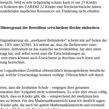
ersucht. Weil er sehr tiefgründig schaut, kann er nur 25 Kinder
schen Kriterien des ZAREKI 22 Kinder eine Rechenschwäche haben.
 zustehenden staatlichen Ressourcen zur Förderung nicht erhalten.
 Hintergrund der Betroffene verschiedene Rechte einfordern
Stigmatisierung als „anerkannt Behinderter“ scheint mir auf Seiten der
lie, LRS oder ADHS. Ich nehme an, dass die Befürworter eines
nen. Individuell ist das zunächst nachvollziehbar, hat aber einen
rsagt hat, und selbst wenn man die Einschränkungen an
enn zum einen können auch Erwachsene ja durchaus noch lesen und
erung bezeichnet.
em Legastheniker-Zertifikat offensichtlich herausgehobene berufliche
bar, welche Ursachenlage konkret vorliegt. Offensichtlich soll durch
eren, dass die Institution Schule – entgegen ihrer genuinen
istration ihre Aufgaben nicht wahrnehmen. Es wäre aber etwas völlig
lich, dass es Kinder gibt, die – entsprechend der medizinischen
hnen zu lernen. Für den Mathematikunterricht kann ich deutlich sagen:
 Kinder gibt, die auch bei gutem Mathematikunterricht und eventuell