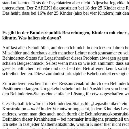
standardisierten Tests der Psychiatrien aber nicht. Aljoscha Jegodtka
untersuchen. Der ZAREKI diagnostiziert bei 18 der 25 Kinder eine 
Das heißt, dass bei 16% der 25 Kinder (also bei vier Kindern) mit de
Es gibt in der Bundesrepublik Bestrebungen, Kindern mit einer 
könnte. Was halten sie davon?
Auf fast allen Schulhöfen, auf denen ich mich in den letzten Jahren b
Mitschüler und durchaus auch mancher Lehrer noch grausamer zu sein
Behinderten-Status für Legastheniker dieses Problem abwägen gegen di
schalen Beigeschmack: Selbst wenn man so wie ich annimmt, dass auc
gesellschaftlicher Teilhabe und das Leid der Betroffenen kennt, so 
schreiben lernen. Diese zumindest prinzipielle Behebbarkeit erzeugt 
Zum anderen erscheint mir der Ressourcenabruf durch den Behinderten-
Positionen erlangen. Umgekehrt scheint mir bei Ausbleiben von berufli
den Behinderten-Status eine einfache Lösung für etwas geschaffen wer
Gesellschaftlich wäre ein Behinderten-Status für „Legastheniker“ ein 
Konstruktion –
nicht
in der Verantwortung steht, jedem Kind das Lese
anderes, wenn man dies auch noch durch die Behinderungskonstruktion
Definition dieser Krankheiten – bei normaler Intelligenz prinzipiell 
Ich sehe in fast jeder Mathematikstunde, warum Kinder hier nicht re