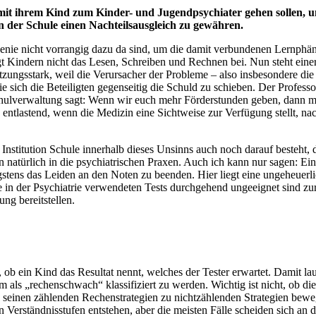
it ihrem Kind zum Kinder- und Jugendpsychiater gehen sollen, um e
n der Schule einen Nachteilsausgleich zu gewähren.
henie nicht vorrangig dazu da sind, um die damit verbundenen Lernp
ngt Kindern nicht das Lesen, Schreiben und Rechnen bei. Nun steht eine
ungsstark, weil die Verursacher der Probleme – also insbesondere die In
e sich die Beteiligten gegenseitig die Schuld zu schieben. Der Profess
hulverwaltung sagt: Wenn wir euch mehr Förderstunden geben, dann ma
ch entlastend, wenn die Medizin eine Sichtweise zur Verfügung stellt, 
Institution Schule innerhalb dieses Unsinns auch noch darauf besteht, 
tern natürlich in die psychiatrischen Praxen. Auch ich kann nur sagen: 
igstens das Leiden an den Noten zu beenden. Hier liegt eine ungeheu
e in der Psychiatrie verwendeten Tests durchgehend ungeeignet sind zu
ng bereitstellen.
r, ob ein Kind das Resultat nennt, welches der Tester erwartet. Damit 
 als „rechenschwach“ klassifiziert zu werden. Wichtig ist nicht, ob die 
 seinen zählenden Rechenstrategien zu nichtzählenden Strategien beweg
erständnisstufen entstehen, aber die meisten Fälle scheiden sich an d