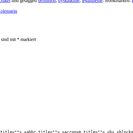
rtikel
und getagged
definition
,
dyskalkulie
,
legasthenie
. Bookmarken:
olenstein
r sind mit
*
markiert
 title=""> <abbr title=""> <acronym title=""> <b> <block