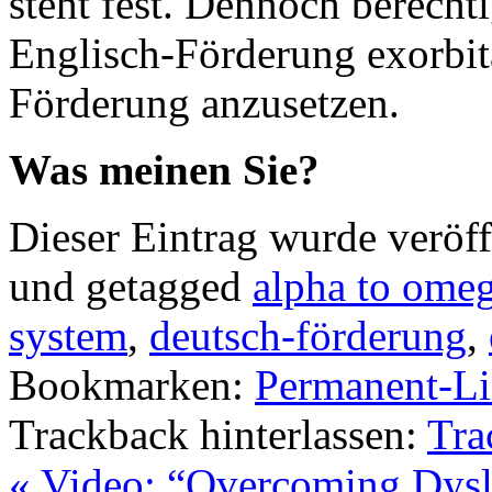
steht fest. Dennoch berechti
Englisch-Förderung exorbi
Förderung anzusetzen.
Was meinen Sie?
Dieser Eintrag wurde veröff
und getagged
alpha to ome
system
,
deutsch-förderung
,
Bookmarken:
Permanent-L
Trackback hinterlassen:
Tra
«
Video: “Overcoming Dysl