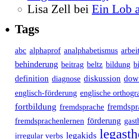
Lisa Zell bei
Ein Lob 
Tags
abc
alphaprof
analphabetismus
arbeit
behinderung
beitrag
beltz
bildung
b
definition
diskussion
dow
diagnose
englisch-förderung
englische orthogr
fortbildung
fremdspr
fremdsprache
förderung
fremdsprachenlernen
gast
legasth
legakids
irregular verbs