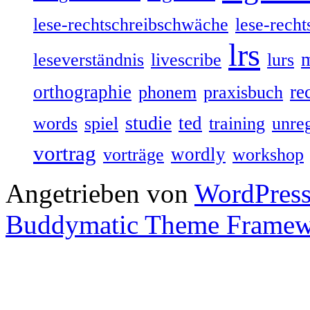
lese-rechtschreibschwäche
lese-recht
lrs
leseverständnis
livescribe
lurs
orthographie
re
phonem
praxisbuch
studie
ted
words
spiel
training
unre
vortrag
wordly
vorträge
workshop
Angetrieben von
WordPres
Buddymatic Theme Frame