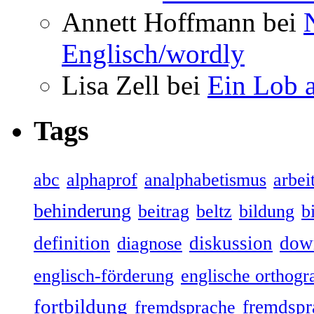
Annett Hoffmann bei
Englisch/wordly
Lisa Zell bei
Ein Lob 
Tags
abc
alphaprof
analphabetismus
arbeit
behinderung
beitrag
beltz
bildung
b
definition
diskussion
dow
diagnose
englisch-förderung
englische orthogr
fortbildung
fremdspr
fremdsprache