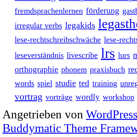
förderung
fremdsprachenlernen
gast
legasth
legakids
irregular verbs
lese-rechtschreibschwäche
lese-recht
lrs
leseverständnis
livescribe
lurs
orthographie
re
phonem
praxisbuch
studie
ted
words
spiel
training
unre
vortrag
wordly
vorträge
workshop
Angetrieben von
WordPres
Buddymatic Theme Frame