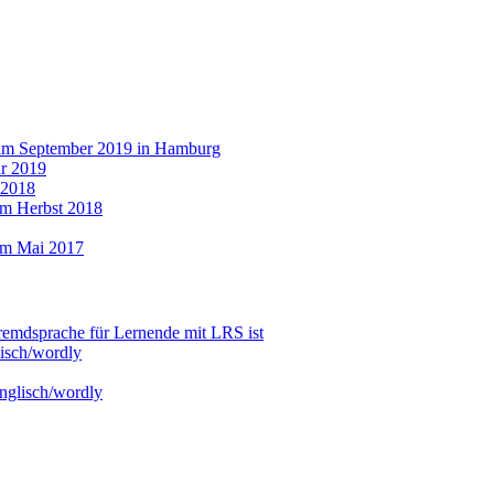
 im September 2019 in Hamburg
r 2019
 2018
im Herbst 2018
im Mai 2017
emdsprache für Lernende mit LRS ist
isch/wordly
nglisch/wordly