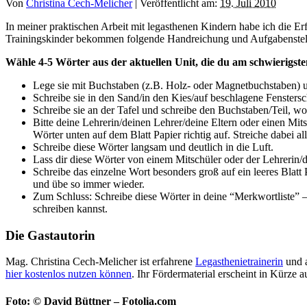
Von
Christina Cech-Melicher
|
Veröffentlicht am:
19. Juli 2010
In meiner praktischen Arbeit mit legasthenen Kindern habe ich die E
Trainingskinder bekommen folgende Handreichung und Aufgabenstellu
Wähle 4-5 Wörter aus der aktuellen Unit, die du am schwierigsten
Lege sie mit Buchstaben (z.B. Holz- oder Magnetbuchstaben) u
Schreibe sie in den Sand/in den Kies/auf beschlagene Fenster
Schreibe sie an der Tafel und schreibe den Buchstaben/Teil, wo 
Bitte deine Lehrerin/deinen Lehrer/deine Eltern oder einen Mit
Wörter unten auf dem Blatt Papier richtig auf. Streiche dabei a
Schreibe diese Wörter langsam und deutlich in die Luft.
Lass dir diese Wörter von einem Mitschüler oder der Lehrerin
Schreibe das einzelne Wort besonders groß auf ein leeres Blatt 
und übe so immer wieder.
Zum Schluss: Schreibe diese Wörter in deine “Merkwortliste” 
schreiben kannst.
Die Gastautorin
Mag. Christina Cech-Melicher ist erfahrene
Legasthenietrainerin
und a
hier kostenlos nutzen können
. Ihr Fördermaterial erscheint in Kürze 
Foto: © David Büttner – Fotolia.com