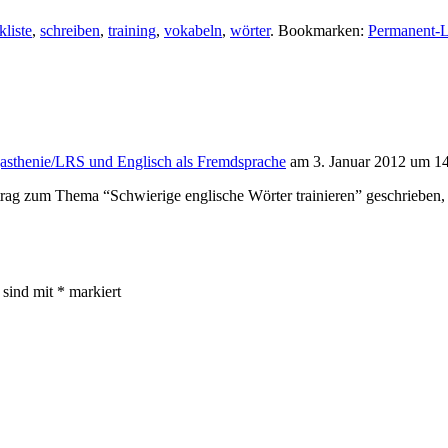
kliste
,
schreiben
,
training
,
vokabeln
,
wörter
. Bookmarken:
Permanent-
gasthenie/LRS und Englisch als Fremdsprache
am 3. Januar 2012 um 1
itrag zum Thema “Schwierige englische Wörter trainieren” geschrieben,
r sind mit
*
markiert