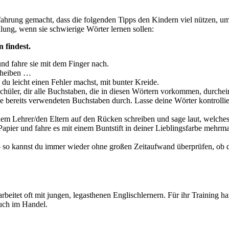
rfahrung gemacht, dass die folgenden Tipps den Kindern viel nützen, 
ng, wenn sie schwierige Wörter lernen sollen:
 findest.
nd fahre sie mit dem Finger nach.
scheiben …
du leicht einen Fehler machst, mit bunter Kreide.
schüler, dir alle Buchstaben, die in diesen Wörtern vorkommen, durchein
lle bereits verwendeten Buchstaben durch. Lasse deine Wörter kontrollie
/dem Lehrer/den Eltern auf den Rücken schreiben und sage laut, welche
Papier und fahre es mit einem Buntstift in deiner Lieblingsfarbe mehrma
– so kannst du immer wieder ohne großen Zeitaufwand überprüfen, ob 
rbeitet oft mit jungen, legasthenen Englischlernern. Für ihr Training hat
auch im Handel.