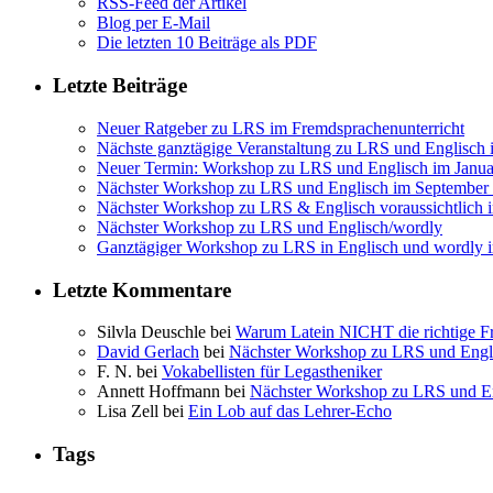
RSS-Feed der Artikel
Blog per E-Mail
Die letzten 10 Beiträge als PDF
Letzte Beiträge
Neuer Ratgeber zu LRS im Fremdsprachenunterricht
Nächste ganztägige Veranstaltung zu LRS und Englisch
Neuer Termin: Workshop zu LRS und Englisch im Janua
Nächster Workshop zu LRS und Englisch im September
Nächster Workshop zu LRS & Englisch voraussichtlich 
Nächster Workshop zu LRS und Englisch/wordly
Ganztägiger Workshop zu LRS in Englisch und wordly 
Letzte Kommentare
Silvla Deuschle bei
Warum Latein NICHT die richtige Fr
David Gerlach
bei
Nächster Workshop zu LRS und Engl
F. N. bei
Vokabellisten für Legastheniker
Annett Hoffmann bei
Nächster Workshop zu LRS und E
Lisa Zell bei
Ein Lob auf das Lehrer-Echo
Tags