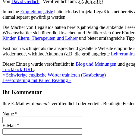
Von
David Gerlach
|
Veröffentlicht am:
22. Juli 2010
In meine
Empfehlungsliste
hatte ich das Projekt LegaKids.net berei
einmal separat gewürdigt werden.
Die Macher von LegaKids hatten bereits jahrelang die sinkende Lese
Wissenschaftler sich über die Ursachen und Politiker sich über Förde
Kinder, Eltern, Therapeuten und Lehrer
und bietet umfangreiche Tipps
Fast noch wichtiger als die ansprechend gestaltete Website empfinde 
wieder neue, wichtige Aktionen (z.B. die groß angelegte
Lehrerumfra
Dieser Eintrag wurde veröffentlicht in
Blog und Meinungen
und geta
Trackback-URL
.
«
Schwierige englische Wörter trainieren (Gastbeitrag)
Leseförderung mit Paired Reading
»
Ihr Kommentar
Ihre E-Mail wird
niemals
veröffentlicht oder verteilt. Benötigte Felde
Name
*
E-Mail
*