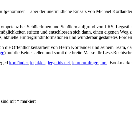
ts aufgenommen – aber der unermüdliche Einsatz von Michael Kortländ
kompetenz bei Schülerinnen und Schülern aufgrund von LRS, Legasthen
rmöglichkeiten stritten und entschlossen sich dann, einen eigenen Weg 
, aktuelle Hintergrundinformationen und wunderbar gestaltetes Förder
ich die Öffentlichkeitsarbeit von Herrn Kortländer und seinem Team, da 
ge
) auf die Beine stellen und somit die breite Masse für Lese-Rechtschr
gged
kortländer
,
legakids
,
legakids.net
,
lehrerumfrage
,
lurs
. Bookmarke
r sind mit
*
markiert