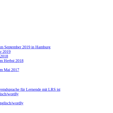
 im September 2019 in Hamburg
r 2019
 2018
im Herbst 2018
im Mai 2017
emdsprache für Lernende mit LRS ist
isch/wordly
nglisch/wordly