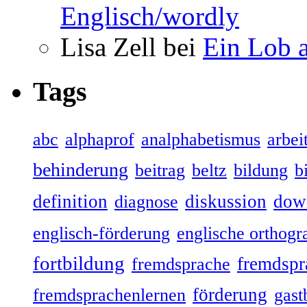
Englisch/wordly
Lisa Zell bei
Ein Lob 
Tags
abc
alphaprof
analphabetismus
arbeit
behinderung
beitrag
beltz
bildung
b
definition
diskussion
dow
diagnose
englisch-förderung
englische orthogr
fortbildung
fremdspr
fremdsprache
förderung
fremdsprachenlernen
gast