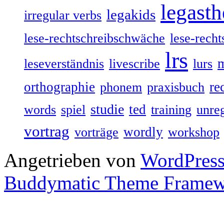
legasth
legakids
irregular verbs
lese-rechtschreibschwäche
lese-recht
lrs
leseverständnis
livescribe
lurs
orthographie
re
phonem
praxisbuch
studie
ted
words
spiel
training
unre
vortrag
wordly
vorträge
workshop
Angetrieben von
WordPres
Buddymatic Theme Frame