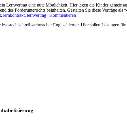
t ein Lernvertrag eine gute Möglichkeit. Hier legen die Kinder gemeinsam
d des Förderunterrichts beinhalten. Gestalten Sie diese Verträge als 
t
,
lernkontrakt
,
lernvertrag
|
Kommentieren
er lese-rechtschreib-schwacher Englischlerner. Hier sollen Lösungen fü
phabetisierung