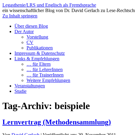
Legasthenie/LRS und Englisch als Fremdsprache
ein wissenschaftlicher Blog von Dr. David Gerlach zu Lese-Rechtsch
Zu Inhalt springen
Über diesen Blog
Der Autor
Vorstellung
CV
Publikationen
Impressum & Datenschutz
Links & Empfehlungen
… für Eltern
… für LehrerInnen
… für TrainerInnen
Weitere Empfehlungen
Veranstaltungen
Studie
Tag-Archiv:
beispiele
Lernvertrag (Methodensammlung)
Von
David Gerlach
|
Veröffentlicht am:
29. November 2011