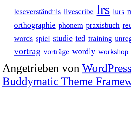
lrs
leseverständnis
livescribe
lurs
orthographie
re
phonem
praxisbuch
studie
ted
words
spiel
training
unre
vortrag
wordly
vorträge
workshop
Angetrieben von
WordPres
Buddymatic Theme Frame