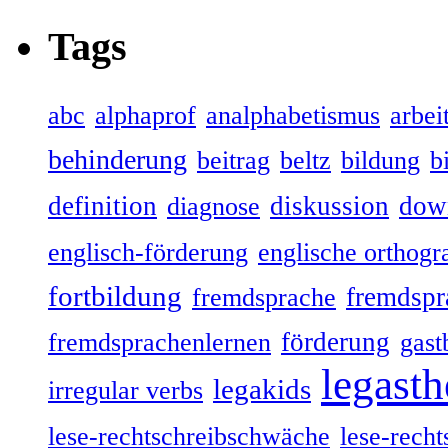
Tags
abc
alphaprof
analphabetismus
arbeit
behinderung
beitrag
beltz
bildung
b
definition
diskussion
dow
diagnose
englisch-förderung
englische orthogr
fortbildung
fremdspr
fremdsprache
förderung
fremdsprachenlernen
gast
legasth
legakids
irregular verbs
lese-rechtschreibschwäche
lese-recht