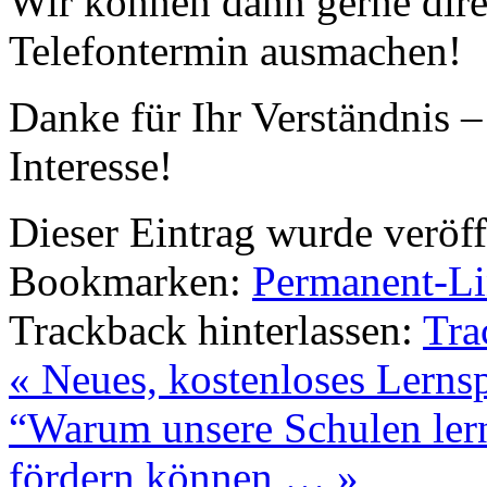
Wir können dann gerne dire
Telefontermin ausmachen!
Danke für Ihr Verständnis –
Interesse!
Dieser Eintrag wurde veröff
Bookmarken:
Permanent-L
Trackback hinterlassen:
Tra
«
Neues, kostenloses Lerns
“Warum unsere Schulen ler
fördern können …
»