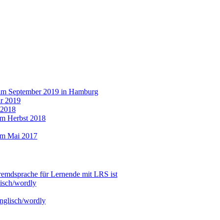
 im September 2019 in Hamburg
r 2019
 2018
im Herbst 2018
im Mai 2017
emdsprache für Lernende mit LRS ist
isch/wordly
nglisch/wordly