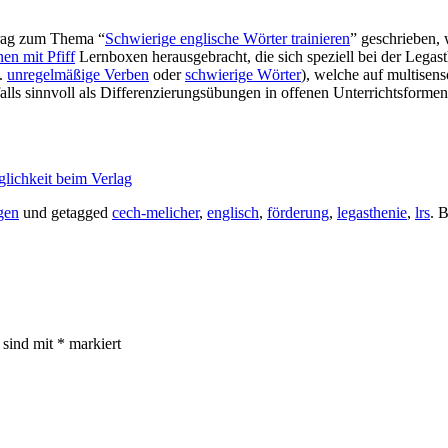
trag zum Thema “
Schwierige englische Wörter trainieren
” geschrieben, 
en mit Pfiff
Lernboxen herausgebracht, die sich speziell bei der Legas
B.
unregelmäßige Verben
oder
schwierige Wörter
), welche auf multisen
falls sinnvoll als Differenzierungsübungen in offenen Unterrichtsform
glichkeit beim Verlag
gen
und getagged
cech-melicher
,
englisch
,
förderung
,
legasthenie
,
lrs
. 
r sind mit
*
markiert