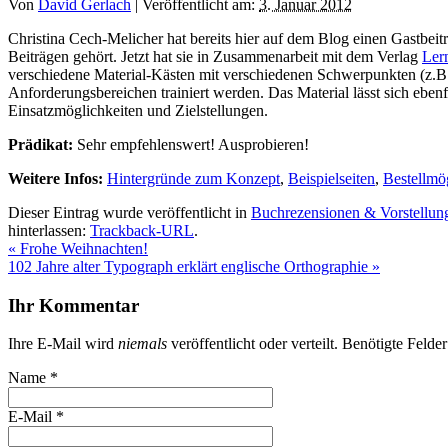
Von
David Gerlach
|
Veröffentlicht am:
3. Januar 2012
Christina Cech-Melicher hat bereits hier auf dem Blog einen Gastbei
Beiträgen gehört. Jetzt hat sie in Zusammenarbeit mit dem Verlag
Lern
verschiedene Material-Kästen mit verschiedenen Schwerpunkten (z.
Anforderungsbereichen trainiert werden. Das Material lässt sich eben
Einsatzmöglichkeiten und Zielstellungen.
Prädikat:
Sehr empfehlenswert! Ausprobieren!
Weitere Infos:
Hintergründe zum Konzept
,
Beispielseiten
,
Bestellmö
Dieser Eintrag wurde veröffentlicht in
Buchrezensionen & Vorstellun
hinterlassen:
Trackback-URL
.
«
Frohe Weihnachten!
102 Jahre alter Typograph erklärt englische Orthographie
»
Ihr Kommentar
Ihre E-Mail wird
niemals
veröffentlicht oder verteilt. Benötigte Felde
Name
*
E-Mail
*