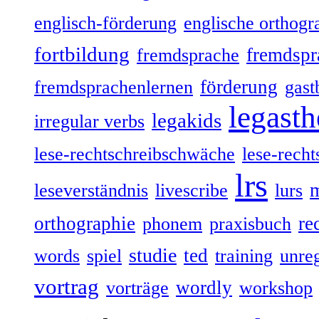
englisch-förderung
englische orthogr
fortbildung
fremdspr
fremdsprache
förderung
fremdsprachenlernen
gast
legasth
legakids
irregular verbs
lese-rechtschreibschwäche
lese-recht
lrs
leseverständnis
livescribe
lurs
orthographie
re
phonem
praxisbuch
studie
ted
words
spiel
training
unre
vortrag
wordly
vorträge
workshop