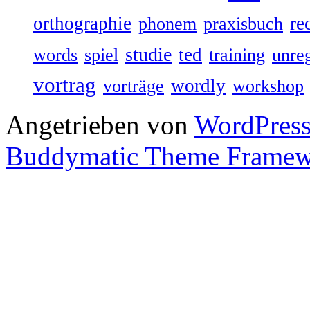
orthographie
re
phonem
praxisbuch
studie
ted
words
spiel
training
unre
vortrag
wordly
vorträge
workshop
Angetrieben von
WordPres
Buddymatic Theme Frame