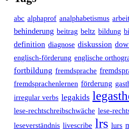
abc
alphaprof
analphabetismus
arbeit
behinderung
beitrag
beltz
bildung
b
definition
diskussion
dow
diagnose
englisch-förderung
englische orthogr
fortbildung
fremdspr
fremdsprache
förderung
fremdsprachenlernen
gast
legasth
legakids
irregular verbs
lese-rechtschreibschwäche
lese-recht
lrs
leseverständnis
livescribe
lurs