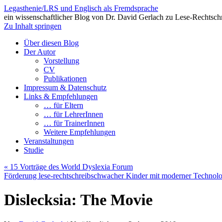
Legasthenie/LRS und Englisch als Fremdsprache
ein wissenschaftlicher Blog von Dr. David Gerlach zu Lese-Rechtsch
Zu Inhalt springen
Über diesen Blog
Der Autor
Vorstellung
CV
Publikationen
Impressum & Datenschutz
Links & Empfehlungen
… für Eltern
… für LehrerInnen
… für TrainerInnen
Weitere Empfehlungen
Veranstaltungen
Studie
«
15 Vorträge des World Dyslexia Forum
Förderung lese-rechtschreibschwacher Kinder mit moderner Technol
Dislecksia: The Movie