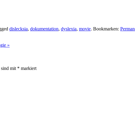
gged
dislecksia
,
dokumentation
,
dyslexia
,
movie
. Bookmarken:
Perman
ogie
»
r sind mit
*
markiert