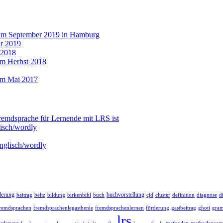
 im September 2019 in Hamburg
r 2019
 2018
im Herbst 2018
im Mai 2017
emdsprache für Lernende mit LRS ist
isch/wordly
nglisch/wordly
derung
buchvorstellung
definition
d
beitrag
beltz
bildung
birkenbihl
buch
cjd
cluster
diagnose
remdsprachen
förderung
fremdsprachenlegasthenie
fremdsprachenlernen
gastbeitrag
ghoti
gra
lrs