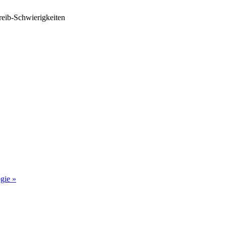
reib-Schwierigkeiten
ogie
»