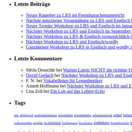
Letzte Beiträge
Neuer Ratgeber zu LRS im Fremdsprachenunterricht
Nächste ganztägige Veranstaltung zu LRS und Englisch
Neuer Termin: Workshop zu LRS und Englisch im Janua
Nächster Workshop zu LRS und Englisch im September
Nächster Workshop zu LRS & Englisch voraussichtlich 
Nächster Workshop zu LRS und Englisch/wordly
Ganztägiger Workshop zu LRS in Englisch und wordly 
Letzte Kommentare
Silvla Deuschle bei
Warum Latein NICHT die richtige Fr
David Gerlach
bei
Nächster Workshop zu LRS und Engl
F. N. bei
Vokabellisten für Legastheniker
Annett Hoffmann bei
Nächster Workshop zu LRS und E
Lisa Zell bei
Ein Lob auf das Lehrer-Echo
Tags
arbeitsblätter
arbeitsmaterial
artikel
behin
abc
alphaprof
analphabetismus
arbeitsblatt
fortbildung
forschung
f
orthographie
english
fachdidaktik
fachtagung
fremdsprache