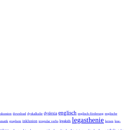
englisch
dyslexia
iskussion
download
dyskalkulie
englisch-förderung
englische
legasthenie
inklusion
legakids
lernen
mmatik
graphem
irregular verbs
lese-