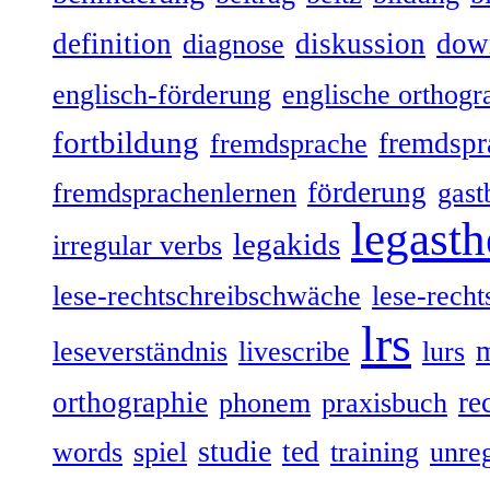
definition
diskussion
dow
diagnose
englisch-förderung
englische orthogr
fortbildung
fremdspr
fremdsprache
förderung
fremdsprachenlernen
gast
legasth
legakids
irregular verbs
lese-rechtschreibschwäche
lese-recht
lrs
leseverständnis
livescribe
lurs
orthographie
re
phonem
praxisbuch
studie
ted
words
spiel
training
unre