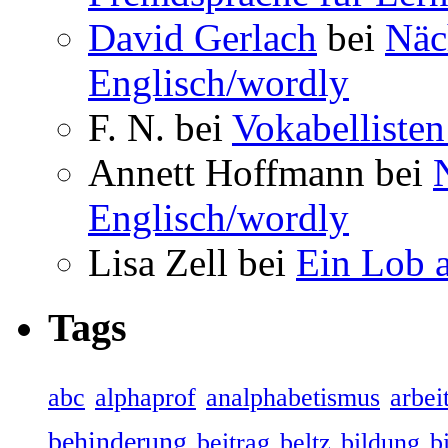
David Gerlach
bei
Näc
Englisch/wordly
F. N. bei
Vokabellisten
Annett Hoffmann bei
Englisch/wordly
Lisa Zell bei
Ein Lob 
Tags
abc
alphaprof
analphabetismus
arbeit
behinderung
beitrag
beltz
bildung
b