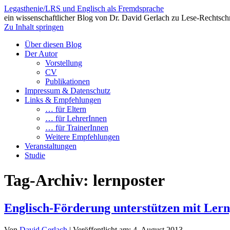
Legasthenie/LRS und Englisch als Fremdsprache
ein wissenschaftlicher Blog von Dr. David Gerlach zu Lese-Rechtsch
Zu Inhalt springen
Über diesen Blog
Der Autor
Vorstellung
CV
Publikationen
Impressum & Datenschutz
Links & Empfehlungen
… für Eltern
… für LehrerInnen
… für TrainerInnen
Weitere Empfehlungen
Veranstaltungen
Studie
Tag-Archiv:
lernposter
Englisch-Förderung unterstützen mit Lern
Von
David Gerlach
|
Veröffentlicht am:
4. August 2013