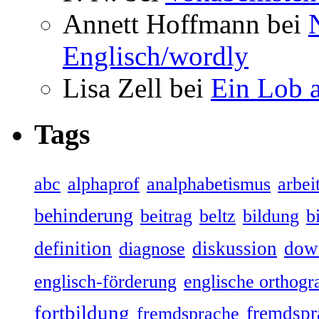
Annett Hoffmann bei
Englisch/wordly
Lisa Zell bei
Ein Lob 
Tags
abc
alphaprof
analphabetismus
arbeit
behinderung
beitrag
beltz
bildung
b
definition
diskussion
dow
diagnose
englisch-förderung
englische orthogr
fortbildung
fremdspr
fremdsprache