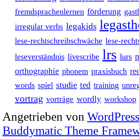
förderung
fremdsprachenlernen
gast
legasth
legakids
irregular verbs
lese-rechtschreibschwäche
lese-recht
lrs
leseverständnis
livescribe
lurs
orthographie
re
phonem
praxisbuch
studie
ted
words
spiel
training
unre
vortrag
wordly
vorträge
workshop
Angetrieben von
WordPres
Buddymatic Theme Frame